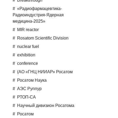
Breakthrough
«Радиофармацевтика-
Радиоиндустрия-Ядерная
медицина-2025»
MIR reactor
Rosatom Scientific Division
nuclear fuel
exhibition
conference
(АО «ГНЦ НИИАР» Росатом
Росатом Наука
АЭС Руппур
РТОП-СА
Научный дивизион Росатома
Росатом