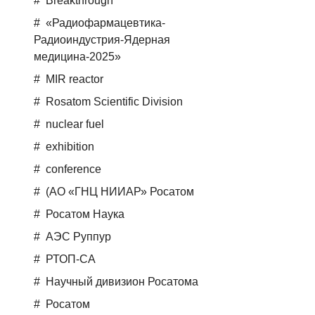
Breakthrough
«Радиофармацевтика-
Радиоиндустрия-Ядерная
медицина-2025»
MIR reactor
Rosatom Scientific Division
nuclear fuel
exhibition
conference
(АО «ГНЦ НИИАР» Росатом
Росатом Наука
АЭС Руппур
РТОП-СА
Научный дивизион Росатома
Росатом