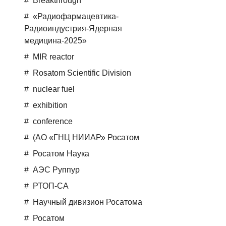
Breakthrough
«Радиофармацевтика-
Радиоиндустрия-Ядерная
медицина-2025»
MIR reactor
Rosatom Scientific Division
nuclear fuel
exhibition
conference
(АО «ГНЦ НИИАР» Росатом
Росатом Наука
АЭС Руппур
РТОП-СА
Научный дивизион Росатома
Росатом