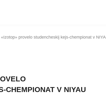
«Izotop» provelo studencheskij kejs-chempionat v NIY
ROVELO
S-CHEMPIONAT V NIYAU