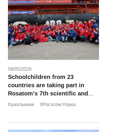
08/05/2026
Schoolchildren from 23
countries are taking part in
Rosatom's 7th scientific and
educational expedition,
#школьники
#Росатом Наука
"Icebreaker of Knowledge."