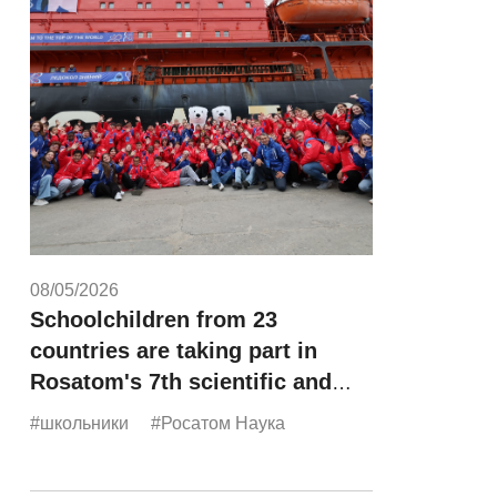
08/05/2026
Schoolchildren from 23
countries are taking part in
Rosatom's 7th scientific and
educational expedition,
#школьники
#Росатом Наука
"Icebreaker of Knowledge."