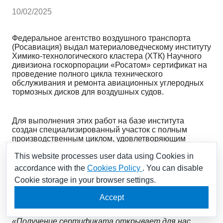
10/02/2025
Федеральное агентство воздушного транспорта
(Росавиация) выдал материаловедческому институту
Химико-технологического кластера (ХТК) Научного
дивизиона госкорпорации «Росатом» сертификат на
проведение полного цикла технического
обслуживания и ремонта авиационных углеродных
тормозных дисков для воздушных судов.
Для выполнения этих работ на базе института
создан специализированный участок с полным
производственным циклом, удовлетворяющим
сертификационным требованиями Федеральных
This website processes user data using Cookies in
авиационных правил (ФАП-145). Он укомплектован
современным оборудованием, а работы проводят
accordance with the
Cookies Policy
. You can disable
высококвалифицированные специалисты,
Cookie storage in your browser settings.
обладающие уникальным опытом как в авиационной,
так и в углеродной отраслях.
Accept
«Получение сертификата открывает для нас