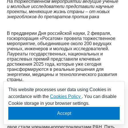
На торжественном мероприятии ведущие ученые
и молодые исследователи представили научные
проекты, меняющие жизнь страны – от новых
энергоблоков до препаратов против рака
В преддверии Дня российской науки, 2 февраля,
госкорпорация «Росатом» провела торжественное
мероприятие, объединившее около 200 ведущих
ученых, инженеров и молодых исследователей.
Лауреаты государственных, национальных и
отраслевых премий представили ключевые
достижения 2025 года, которые уже сегодня
трансформируются в реальные решения для
энергетики, медицины и технологического развития
страны.
This website processes user data using Cookies in
Открывая мероприятие, генеральный директор
accordance with the
Cookies Policy
. You can disable
госкорпорации «Росатом»
Алексей Лихачев
Cookie storage in your browser settings.
отметил высочайший уровень атомной науки,
подтвержденный успехами прошлого года. По его
Accept
словам, семь сотрудников отрасли были избраны
академиками Российской академии наук (РАН), еще
двое стали членами-корреспондентами РАН. Пять