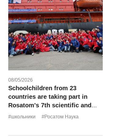
08/05/2026
Schoolchildren from 23
countries are taking part in
Rosatom's 7th scientific and
educational expedition,
#школьники
#Росатом Наука
"Icebreaker of Knowledge."