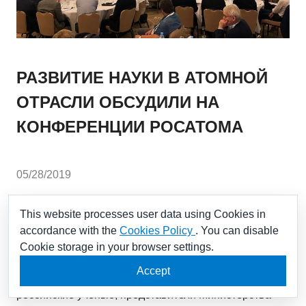
РАЗВИТИЕ НАУКИ В АТОМНОЙ
ОТРАСЛИ ОБСУДИЛИ НА
КОНФЕРЕНЦИИ РОСАТОМА
05/28/2019
Современное состояние и перспективы развития
This website processes user data using Cookies in
прикладной и фундаментальной науки, а так же
accordance with the
Cookies Policy
. You can disable
вопросы создания передовых технологий в
Cookie storage in your browser settings.
Госкорпорации «Росатом» обсудили руководители
Accept
отечественной атомной отрасли, ведущие
российские ученые, представители Министерства