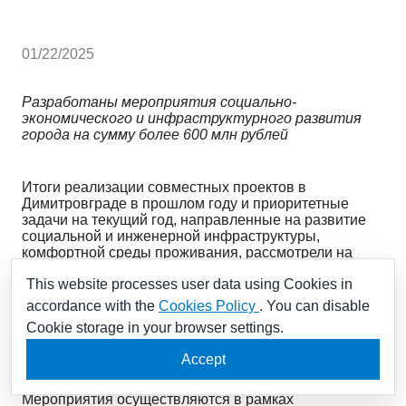
01/22/2025
Разработаны мероприятия социально-
экономического и инфраструктурного развития
города на сумму более 600 млн рублей
Итоги реализации совместных проектов в
Димитровграде в прошлом году и приоритетные
задачи на текущий год, направленные на развитие
социальной и инженерной инфраструктуры,
комфортной среды проживания, рассмотрели на
расширенном совещании руководители
This website processes user data using Cookies in
региональных органов власти, городской
администрации и акционерного общества
accordance with the
Cookies Policy
. You can disable
«Государственный научный центр — Научно-
Cookie storage in your browser settings.
исследовательский институт атомных реакторов»
(АО «ГНЦ НИИАР», входит в Научный дивизион
Accept
госкорпорации «Росатом») под председательством
губернатора Ульяновской области Алексея Русских.
Мероприятия осуществляются в рамках