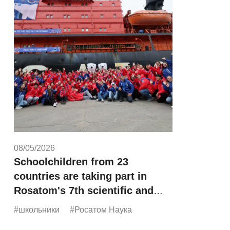
08/05/2026
Schoolchildren from 23
countries are taking part in
Rosatom's 7th scientific and
educational expedition,
#школьники
#Росатом Наука
"Icebreaker of Knowledge."