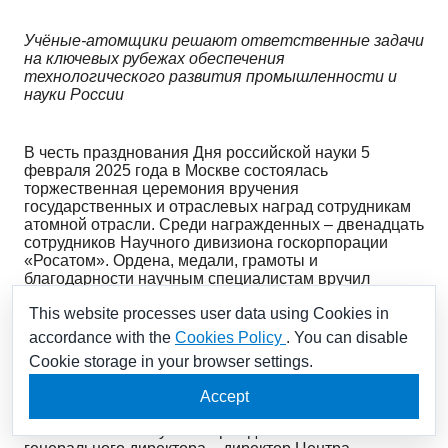
Учёные-атомщики решают ответственные задачи
на ключевых рубежах обеспечения
технологического развития промышленности и
науки России
В честь празднования Дня российской науки 5
февраля 2025 года в Москве состоялась
торжественная церемония вручения
государственных и отраслевых наград сотрудникам
атомной отрасли. Среди награжденных – двенадцать
сотрудников Научного дивизиона госкорпорации
«Росатом». Ордена, медали, грамоты и
благодарности научным специалистам вручил
руководитель атомной отрасли Алексей Лихачев.
This website processes user data using Cookies in
accordance with the
Cookies Policy
. You can disable
Указом Президента Российской Федерации:
Cookie storage in your browser settings.
Accept
– за многолетнюю добросовестную работу орденом
«За военные заслуги» награжден заместитель