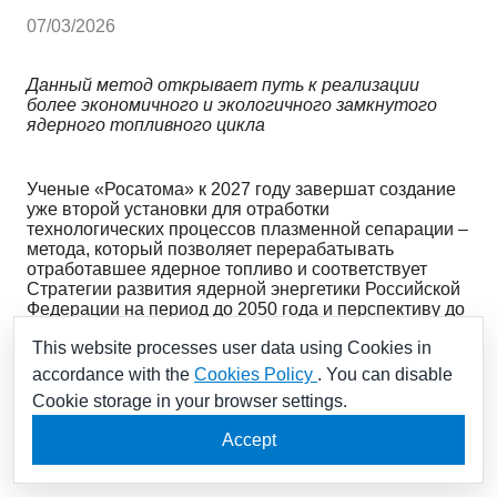
07/03/2026
Данный метод открывает путь к реализации
более экономичного и экологичного замкнутого
ядерного топливного цикла
Ученые «Росатома» к 2027 году завершат создание
уже второй установки для отработки
технологических процессов плазменной сепарации –
метода, который позволяет перерабатывать
отработавшее ядерное топливо и соответствует
Стратегии развития ядерной энергетики Российской
Федерации на период до 2050 года и перспективу до
2100 года. Об этом рассказал научный руководитель
This website processes user data using Cookies in
проектного офиса перспективных технологий
частного учреждения «Наука и инновации» (входит в
accordance with the
Cookies Policy
. You can disable
«Росатом») академик Российской академии наук
Cookie storage in your browser settings.
(РАН) Валентин Смирнов на Томском
международном энергетическом форуме (24-27
Accept
июня).