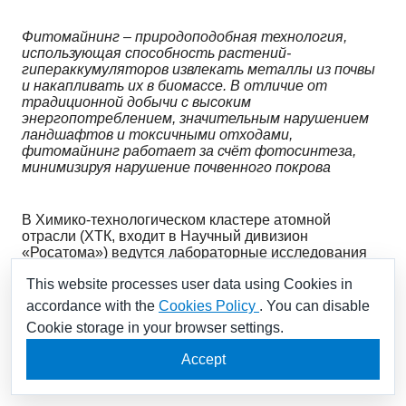
Фитомайнинг – природоподобная технология,
использующая способность растений-
гипераккумуляторов извлекать металлы из почвы
и накапливать их в биомассе. В отличие от
традиционной добычи с высоким
энергопотреблением, значительным нарушением
ландшафтов и токсичными отходами,
фитомайнинг работает за счёт фотосинтеза,
минимизируя нарушение почвенного покрова
В Химико-технологическом кластере атомной
отрасли (ХТК, входит в Научный дивизион
«Росатома») ведутся лабораторные исследования
растений, способных накапливать редкоземельные
This website processes user data using Cookies in
элементы (РЗЭ): горчицы белой, подсолнечника,
кукурузы, льна, гречихи, папоротника орляка и
accordance with the
Cookies Policy
. You can disable
борщевика. Выбор этих культур обусловлен их
Cookie storage in your browser settings.
потенциальной фитоэкстракционной способностью,
быстрым ростом и, в случае сельскохозяйственных
Accept
видов, наличием отработанных агротехник для
механизированного посева и уборки.