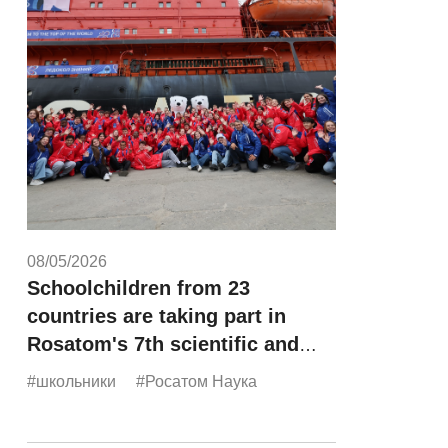
08/05/2026
Schoolchildren from 23
countries are taking part in
Rosatom's 7th scientific and
educational expedition,
#школьники
#Росатом Наука
"Icebreaker of Knowledge."