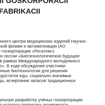
I GOSKORPORACII
FABRIKACII
нного центра медицинских изделий Научно-
ской физики и автоматизации (АО
 госкорпорации «Росатом»)
в сессии «Биотехнологическое будущее:
 в рамках Международного молодежного
». В ходе обсуждения участники
нные биотехнологии для решения
едостаток еды, социально-значимые
ды, исчерпание запасов традиционных
льную разработку учёных госкорпорации
ю которого появилась возможность