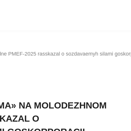
 PMEF-2025 rasskazal o sozdavaemyh silami goskorpora
MA» NA MOLODEZHNOM
SKAZAL O