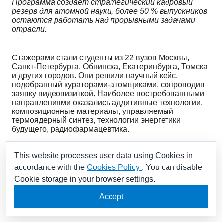
Программа создает стратегический кадровый
резерв для атомной науки, более 50 % выпускников
остаются работать над прорывными задачами
отрасли.
Стажерами стали студенты из 22 вузов Москвы,
Санкт-Петербурга, Обнинска, Екатеринбурга, Томска
и других городов. Они решили научный кейс,
подобранный кураторами-атомщиками, сопроводив
заявку видеовизиткой. Наиболее востребованными
направлениями оказались аддитивные технологии,
композиционные материалы, управляемый
термоядерный синтез, технологии энергетики
будущего, радиофармацевтика.
This website processes user data using Cookies in
Стажеры получают возможность работать в
лабораториях организаций, стать частью команды
accordance with the
Cookies Policy
. You can disable
научно-исследовательских и опытно-конструкторских
Cookie storage in your browser settings.
работ (НИОКР), посещать отраслевые лекции,
вебинары и конференции. По результатам
Accept
программы стажёры могут перейти на постоянные
должности в научные организации «Росатома».