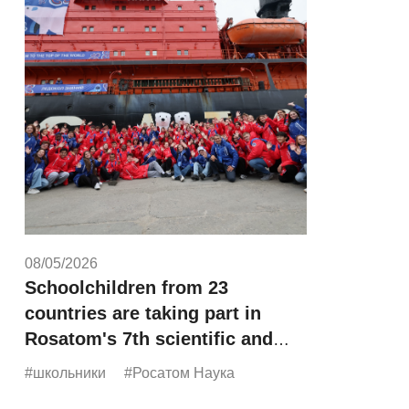
08/05/2026
Schoolchildren from 23
countries are taking part in
Rosatom's 7th scientific and
educational expedition,
#школьники
#Росатом Наука
"Icebreaker of Knowledge."