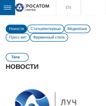
EN
Новости
Статьи/интервью
Медиабанк
Пресс-кит
Фирменный стиль
Teги
НОВОСТИ