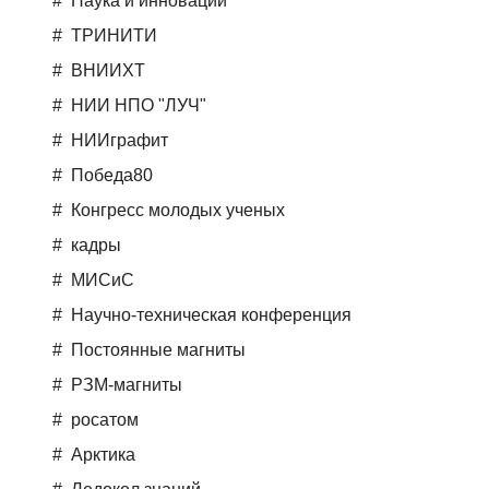
Наука и инновации
ТРИНИТИ
ВНИИХТ
НИИ НПО "ЛУЧ"
НИИграфит
Победа80
Конгресс молодых ученых
кадры
МИСиС
Научно-техническая конференция
Постоянные магниты
РЗМ-магниты
росатом
Арктика