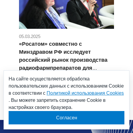
05.03.2025
«Росатом» совместно с
Минздравом РФ исследует
российский рынок производства
радиофармпрепаратов для
повышения доступности их
#Росатом
#радиофармпрепараты
На сайте осуществляется обработка
#ядерная медицина
применения
пользовательских данных с использованием Cookie
#женщины в обществе
в соответствии с
Политикой использования Cookies
. Вы можете запретить сохранение Cookie в
настройках своего браузера.
Согласен