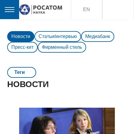
EN
Новости
Статьи/интервью
Медиабанк
Пресс-кит
Фирменный стиль
Teги
НОВОСТИ