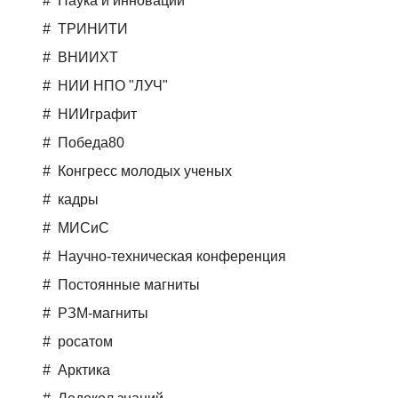
Наука и инновации
ТРИНИТИ
ВНИИХТ
НИИ НПО "ЛУЧ"
НИИграфит
Победа80
Конгресс молодых ученых
кадры
МИСиС
Научно-техническая конференция
Постоянные магниты
РЗМ-магниты
росатом
Арктика