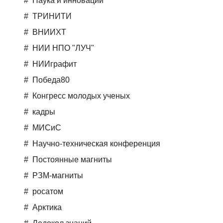
Наука и инновации
ТРИНИТИ
ВНИИХТ
НИИ НПО "ЛУЧ"
НИИграфит
Победа80
Конгресс молодых ученых
кадры
МИСиС
Научно-техническая конференция
Постоянные магниты
РЗМ-магниты
росатом
Арктика