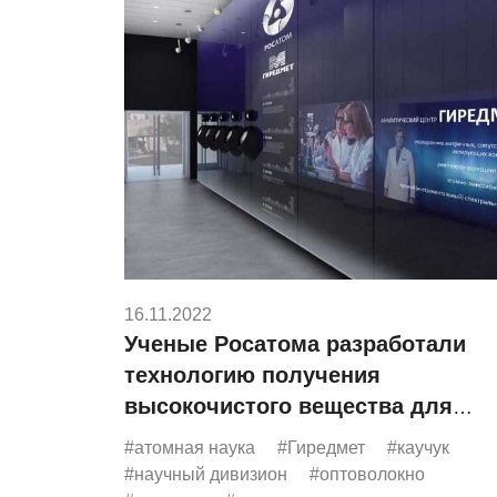
16.11.2022
Ученые Росатома разработали
технологию получения
высокочистого вещества для
создания оптоволокна,
#атомная наука
#Гиредмет
#каучук
полупроводников и резины
#научный дивизион
#оптоволокно