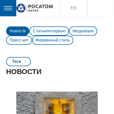
EN
Новости
Статьи/интервью
Медиабанк
Пресс-кит
Фирменный стиль
Teги
НОВОСТИ