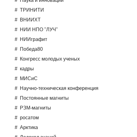
Наука и инновации
ТРИНИТИ
ВНИИХТ
НИИ НПО "ЛУЧ"
НИИграфит
Победа80
Конгресс молодых ученых
кадры
МИСиС
Научно-техническая конференция
Постоянные магниты
РЗМ-магниты
росатом
Арктика