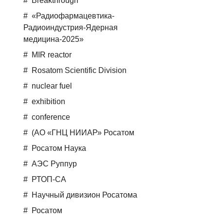
Breakthrough
«Радиофармацевтика-
Радиоиндустрия-Ядерная
медицина-2025»
MIR reactor
Rosatom Scientific Division
nuclear fuel
exhibition
conference
(АО «ГНЦ НИИАР» Росатом
Росатом Наука
АЭС Руппур
РТОП-СА
Научный дивизион Росатома
Росатом