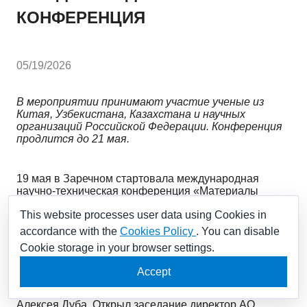
КОНФЕРЕНЦИЯ
05/19/2026
В мероприятии принимают участие ученые из
Китая, Узбекистана, Казахстана и научных
организаций Российской Федерации. Конференция
продлится до 21 мая.
19 мая в Заречном стартовала международная
научно-техническая конференция «Материалы
атомной энергии», организованная Институтом
This website processes user data using Cookies in
реакторных материалов (АО «ИРМ», входит в
Научный дивизион «Росатома»).
accordance with the
Cookies Policy
. You can disable
Cookie storage in your browser settings.
Сегодня состоялось пленарное заседание под
Accept
председательством первого заместителя
генерального директора АО «Росатом Наука»
Алексея Дуба. Открыл заседание директор АО