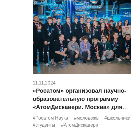
11.11.2024
«Росатом» организовал научно-
образовательную программу
«АтомДискавери. Москва» для
выпускников программ
#Росатом Наука
#молодежь
#школьники
образовательного центра «Сириу
#студенты
#АтомДискавери