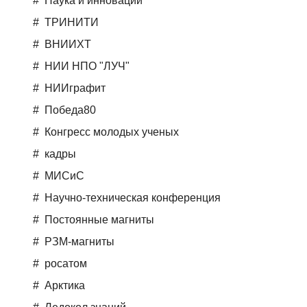
Наука и инновации
ТРИНИТИ
ВНИИХТ
НИИ НПО "ЛУЧ"
НИИграфит
Победа80
Конгресс молодых ученых
кадры
МИСиС
Научно-техническая конференция
Постоянные магниты
РЗМ-магниты
росатом
Арктика