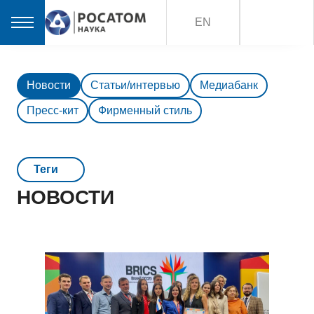
EN
Новости
Статьи/интервью
Медиабанк
Пресс-кит
Фирменный стиль
Teги
НОВОСТИ