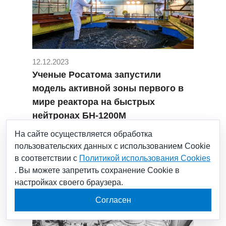
12.12.2023
Ученые Росатома запустили
модель активной зоны первого в
мире реактора на быстрых
нейтронах БН-1200М
#БН-1200М
#БФС
#гнц рф фэи
На сайте осуществляется обработка
#НИЯУ МИФИ
пользовательских данных с использованием Cookie
#Новая атомная энергетика
#обнинск
в соответствии с
Политикой использования Cookies
. Вы можете запретить сохранение Cookie в
настройках своего браузера.
Согласен