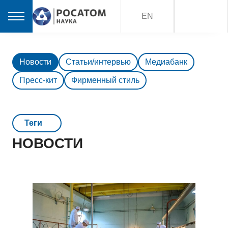
EN
Новости
Статьи/интервью
Медиабанк
Пресс-кит
Фирменный стиль
Teги
НОВОСТИ