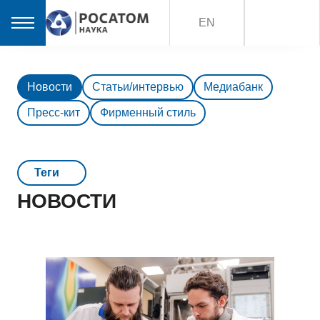
EN
Новости
Статьи/интервью
Медиабанк
Пресс-кит
Фирменный стиль
Teги
НОВОСТИ