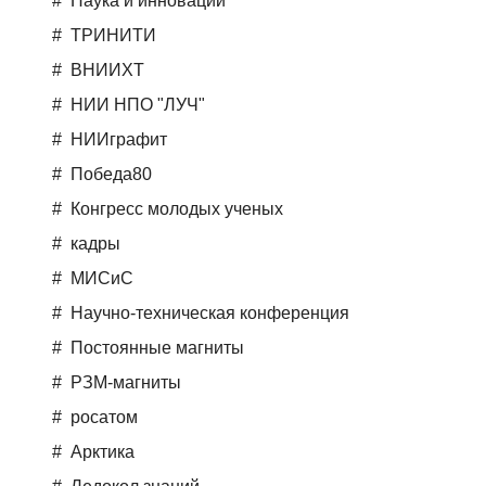
Наука и инновации
ТРИНИТИ
ВНИИХТ
НИИ НПО "ЛУЧ"
НИИграфит
Победа80
Конгресс молодых ученых
кадры
МИСиС
Научно-техническая конференция
Постоянные магниты
РЗМ-магниты
росатом
Арктика