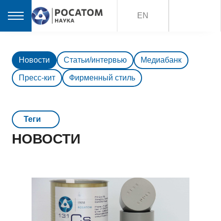
EN
Новости
Статьи/интервью
Медиабанк
Пресс-кит
Фирменный стиль
Teги
НОВОСТИ