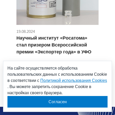
19.08.2024
Научный институт «Росатома»
стал призером Всероссийской
премии «Экспортер года» в УФО
#Брахитерапия
#ИВВ-2М
На сайте осуществляется обработка
#Институт реакторных материалов
пользовательских данных с использованием Cookie
#ИРМ
#радионуклид
#Урал
#УФО
в соответствии с
Политикой использования Cookies
#Цезий-131
#Экспортер года
. Вы можете запретить сохранение Cookie в
настройках своего браузера.
Согласен