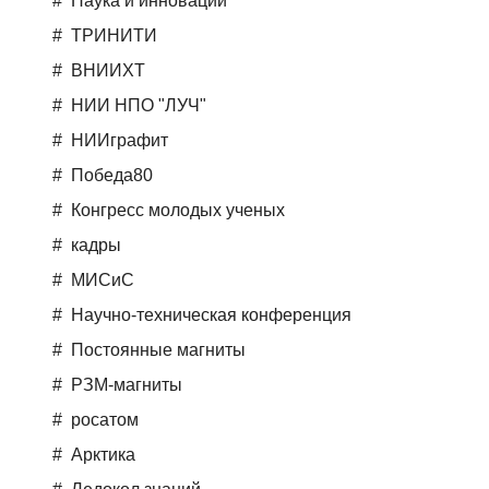
Наука и инновации
ТРИНИТИ
ВНИИХТ
НИИ НПО "ЛУЧ"
НИИграфит
Победа80
Конгресс молодых ученых
кадры
МИСиС
Научно-техническая конференция
Постоянные магниты
РЗМ-магниты
росатом
Арктика