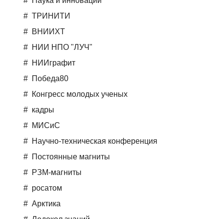
Наука и инновации
ТРИНИТИ
ВНИИХТ
НИИ НПО "ЛУЧ"
НИИграфит
Победа80
Конгресс молодых ученых
кадры
МИСиС
Научно-техническая конференция
Постоянные магниты
РЗМ-магниты
росатом
Арктика