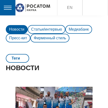
EN
Новости
Статьи/интервью
Медиабанк
Пресс-кит
Фирменный стиль
Teги
НОВОСТИ