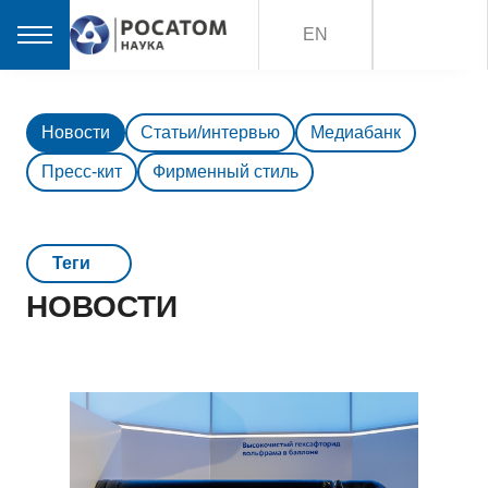
EN
Новости
Статьи/интервью
Медиабанк
Пресс-кит
Фирменный стиль
Teги
НОВОСТИ