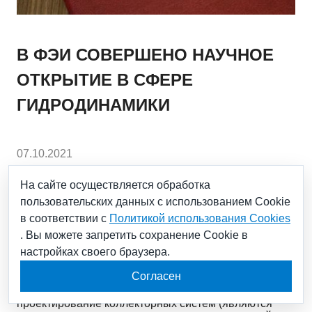
В ФЭИ СОВЕРШЕНО НАУЧНОЕ
ОТКРЫТИЕ В СФЕРЕ
ГИДРОДИНАМИКИ
07.10.2021
На сайте осуществляется обработка
28 сентября 2021 года в реестре Российской
пользовательских данных с использованием Cookie
академии наук под номером №524 было
зарегистрировано научное открытие, которое
в соответствии с
Политикой использования Cookies
совершил ученый Физико-энергетического института
. Вы можете запретить сохранение Cookie в
имени А.И. Лейпунского (входит в научный дивизион
настройках своего браузера.
Госкорпорации «Росатом», АО «Наука и
инновации»), доцент, доктор технических наук
Согласен
Валерий Дельнов. Оно относится к области
гидродинамики и способно повлиять на
проектирование коллекторных систем (являются