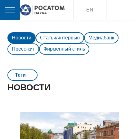
EN
Новости
Статьи/интервью
Медиабанк
Пресс-кит
Фирменный стиль
Teги
НОВОСТИ