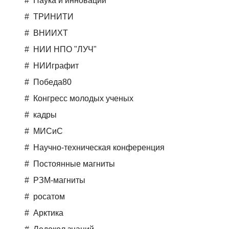
Наука и инновации
ТРИНИТИ
ВНИИХТ
НИИ НПО "ЛУЧ"
НИИграфит
Победа80
Конгресс молодых ученых
кадры
МИСиС
Научно-техническая конференция
Постоянные магниты
РЗМ-магниты
росатом
Арктика