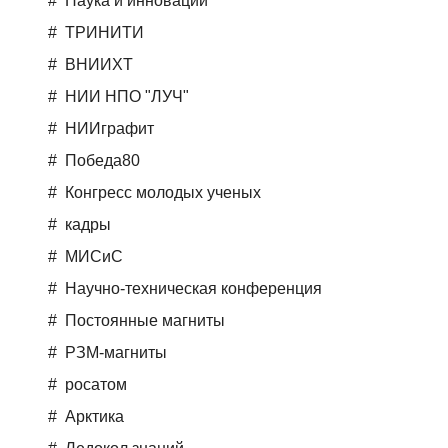
Наука и инновации
ТРИНИТИ
ВНИИХТ
НИИ НПО "ЛУЧ"
НИИграфит
Победа80
Конгресс молодых ученых
кадры
МИСиС
Научно-техническая конференция
Постоянные магниты
РЗМ-магниты
росатом
Арктика