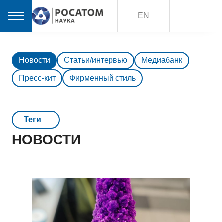
EN
Новости
Статьи/интервью
Медиабанк
Пресс-кит
Фирменный стиль
Teги
НОВОСТИ