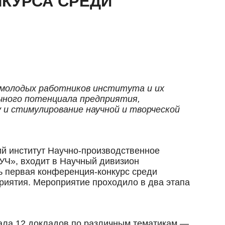
НКУРСА СРЕДИ
х молодых работников института и их
учного потенциала предприятия,
 и стимулирование научной и творческой
ий институт Научно-производственное
Ч», входит в Научный дивизион
ь первая конференция-конкурс среди
риятия. Мероприятие проходило в два этапа
ала 12 докладов по различным тематикам —