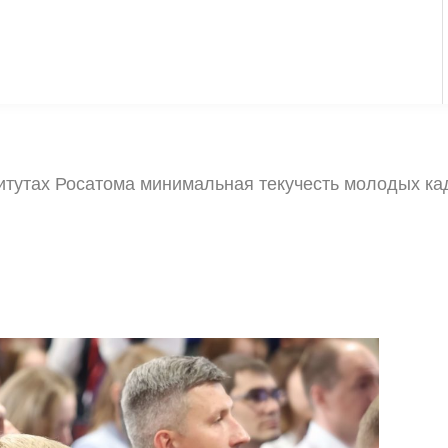
итутах Росатома минимальная текучесть молодых ка