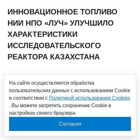
ИННОВАЦИОННОЕ ТОПЛИВО
НИИ НПО «ЛУЧ» УЛУЧШИЛО
ХАРАКТЕРИСТИКИ
ИССЛЕДОВАТЕЛЬСКОГО
РЕАКТОРА КАЗАХСТАНА
29.11.2022
На сайте осуществляется обработка
пользовательских данных с использованием Cookie
Это подтвердили данные, полученные в результате
в соответствии с
Политикой использования Cookies
выполнения очередного этапа энергетического пуска
. Вы можете запретить сохранение Cookie в
реактора ИВГ.1М в Республике Казахстан с новым
низкообогащенным урановым (НОУ) топливом,
настройках своего браузера.
изготовленным в АО «НИИ НПО «ЛУЧ» (входит в
научный дивизион Госкорпорации «Росатом» – АО
Согласен
«Наука и инновации»).