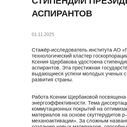
СТИПЕНДИИ ПРЕЗИД
АСПИРАНТОВ
01.11.2025
Стажёр-исследователь института АО «Г
технологический кластер госкорпорац
Ксения Щербакова удостоена стипенди
аспирантов. Эта престижная государст
выдающиеся успехи молодых ученых с 
развития страны.
Работа Ксении Щербаковой посвящена
энергоэффективности. Тема диссертац
коммутационных покрытий на оптимиза
материалов на основе скуттерудитов p
механоактивации». За сложным названи
созданию новых материалов, способны