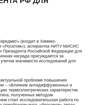
ЕНТА РФ ДЛЯ
иредмет» (входит в Химико-
ии «Росатом»), аспирантка НИТУ МИСИС
и Президента Российской Федерации для
венная награда присуждается за
учетом значимости исследований для
 актуальной проблеме повышения
ии – «Влияние антидиффузионных и
цию термоэлектрических характеристик
-типа, полученных методом
ем стоит исследовательская работа по
х преобразовывать «бросовое» тепло