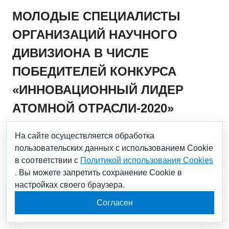
МОЛОДЫЕ СПЕЦИАЛИСТЫ
ОРГАНИЗАЦИЙ НАУЧНОГО
ДИВИЗИОНА В ЧИСЛЕ
ПОБЕДИТЕЛЕЙ КОНКУРСА
«ИННОВАЦИОННЫЙ ЛИДЕР
АТОМНОЙ ОТРАСЛИ-2020»
На сайте осуществляется обработка
18.11.2020
пользовательских данных с использованием Cookie
в соответствии с
Политикой использования Cookies
Денис Бутаков АО «ИРМ» и Егор Данилов АО
. Вы можете запретить сохранение Cookie в
«НИИграфит» стали победителями и обладателями
настройках своего браузера.
основной премии в 200 тысяч рублей юбилейного Х
Конкурса «Инновационный лидер атомной
Согласен
отрасли-2020».