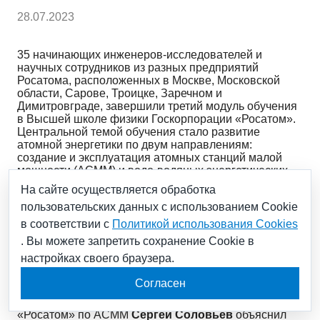
28.07.2023
35 начинающих инженеров-исследователей и
научных сотрудников из разных предприятий
Росатома, расположенных в Москве, Московской
области, Сарове, Троицке, Заречном и
Димитровграде, завершили третий модуль обучения
в Высшей школе физики Госкорпорации «Росатом».
Центральной темой обучения стало развитие
атомной энергетики по двум направлениям:
создание и эксплуатация атомных станций малой
мощности (АСММ) и водо-водяных энергетических
реакторов (ВВЭР). Курс прошел на площадке АНО
На сайте осуществляется обработка
«Корпоративная Академия Росатома».
пользовательских данных с использованием Cookie
в соответствии с
Политикой использования Cookies
Научный руководитель Всероссийского научно-
. Вы можете запретить сохранение Cookie в
исследовательского института по эксплуатации
настройках своего браузера.
атомных электростанций (АО «ВНИИАЭС», входит в
электроэнергетический дивизион Росатома), научный
Согласен
руководитель приоритетного направления научно-
технологического развития Госкорпорации
«Росатом» по АСММ
Сергей Соловьев
объяснил