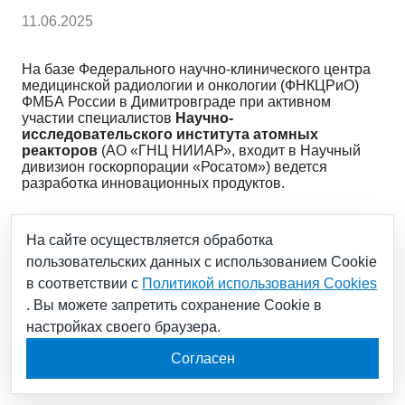
11.06.2025
На базе Федерального научно-клинического центра
медицинской радиологии и онкологии (ФНКЦРиО)
ФМБА России в Димитровграде при активном
участии специалистов
Научно-
исследовательского института атомных
реакторов
(АО «ГНЦ НИИАР», входит в Научный
дивизион госкорпорации «Росатом») ведется
разработка инновационных продуктов.
В частности, в декабре прошлого года на основе
На сайте осуществляется обработка
производимого «Росатомом»
радия-223
пользовательских данных с использованием Cookie
зарегистрирован новый импортозамещенный
в соответствии с
Политикой использования Cookies
радиофармпрепарат
«ракурс (223ra)»
. Вы можете запретить сохранение Cookie в
настройках своего браузера.
Регистрация отечественного препарата позволит
снизить логистические задержки и увеличить
Согласен
доступность данной методики лечения для граждан
России.