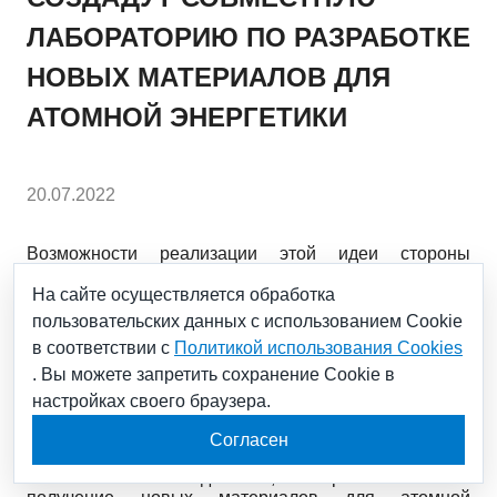
ЛАБОРАТОРИЮ ПО РАЗРАБОТКЕ
НОВЫХ МАТЕРИАЛОВ ДЛЯ
АТОМНОЙ ЭНЕРГЕТИКИ
20.07.2022
Возможности реализации этой идеи стороны
обсудили в ходе рабочего визита преподавателей
кафедры № 9 «Физические проблемы
На сайте осуществляется обработка
материаловедения» Национального
пользовательских данных с использованием Cookie
исследовательского ядерного университета «МИФИ»
в соответствии с
Политикой использования Cookies
(НИЯУ МИФИ) в АО «НИИ НПО «ЛУЧ» (входит в
научный дивизион Госкорпорации «Росатом» – АО
. Вы можете запретить сохранение Cookie в
«Наука и инновации»).
настройках своего браузера.
Согласен
Основная цель новой лаборатории – проведение
совместных исследований, направленных на