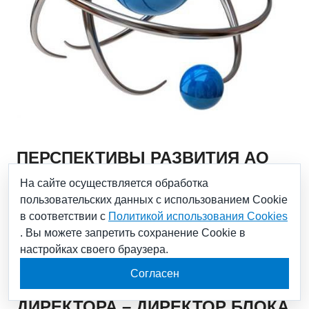
ПЕРСПЕКТИВЫ РАЗВИТИЯ АО
«РАДИЕВЫЙ ИНСТИТУТ ИМ. В.Г.
На сайте осуществляется обработка
пользовательских данных с использованием Cookie
ХЛОПИНА» ОБСУДИЛ С
в соответствии с
Политикой использования Cookies
РУКОВОДСТВОМ ИНСТИТУТА И
. Вы можете запретить сохранение Cookie в
настройках своего браузера.
АО «НАУКА И ИННОВАЦИИ»
Согласен
ЗАМЕСТИТЕЛЬ ГЕНЕРАЛЬНОГО
ДИРЕКТОРА – ДИРЕКТОР БЛОКА